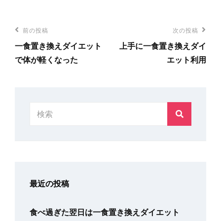
ゴ
リ
投
前
前の投稿
次
次の投稿
ー
稿
一食置き換えダイエット
上手に一食置き換えダイ
の
の
ナ
で体が軽くなった
エット利用
投
投
ビ
稿
稿
ゲ
ー
検
検
シ
索:
索
ョ
ン
最近の投稿
食べ過ぎた翌日は一食置き換えダイエット