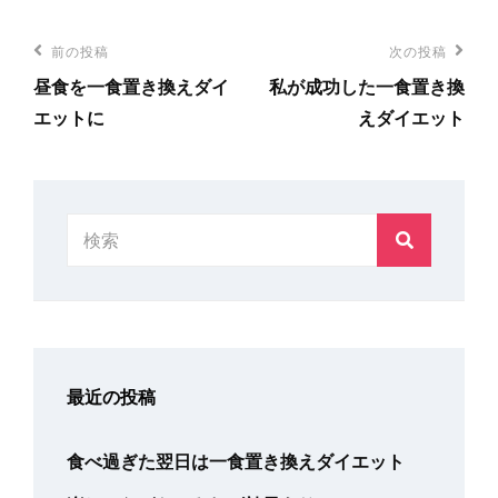
リ
投
前
前の投稿
次
次の投稿
ー
稿
昼食を一食置き換えダイ
私が成功した一食置き換
の
の
ナ
エットに
えダイエット
投
投
ビ
稿
稿
ゲ
ー
検
検
シ
索:
索
ョ
ン
最近の投稿
食べ過ぎた翌日は一食置き換えダイエット